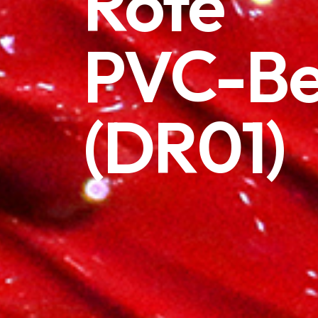
Rote
donvi@donvi.it
PVC-Be
(DR01)