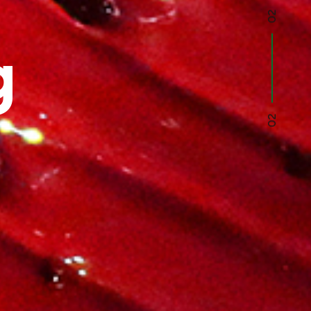
02
g
02