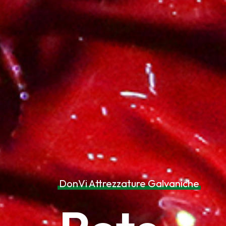
DonVi Attrezzature Galvaniche