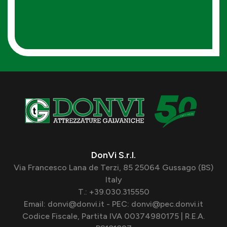
DonVi S.r.l.
Via Francesco Lana de Terzi, 85 25064 Gussago (BS)
Italy
T.: +39.030.315550
Email: donvi@donvi.it - PEC: donvi@pec.donvi.it
Codice Fiscale, Partita IVA 00374980175 | R.E.A.